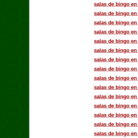
salas de bingo en
salas de bingo en
salas de bingo en
salas de bingo en
salas de bingo en
salas de bingo e
salas de bingo e
salas de bingo en
salas de bingo e
salas de bingo en
salas de bingo e
salas de bingo e
salas de bingo en
salas de bingo en
salas de bingo en