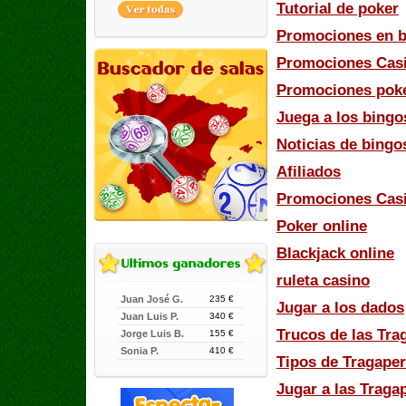
Tutorial de poker
Promociones en b
Promociones Cas
Promociones pok
Juega a los bingo
Noticias de bingo
Afiliados
Promociones Cas
Poker online
Blackjack online
ruleta casino
Juan José G.
235 €
Jugar a los dados
Juan Luis P.
340 €
Trucos de las Tra
Jorge Luis B.
155 €
Sonia P.
410 €
Tipos de Tragaper
Jugar a las Traga