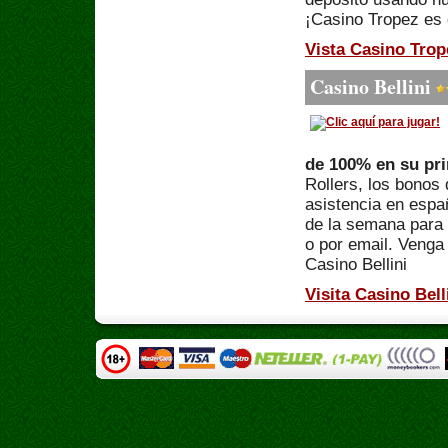
¡Casino Tropez es
Vista Casino Trop
Casino Bellini
de 100% en su pr
Rollers, los bonos
asistencia en españ
de la semana para 
o por email. Venga
Casino Bellini
Visita Casino Bell