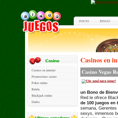
INICIO
BINGO
Casinos en in
Casinos en internet
Casino Vegas R
Promociones casino
Poker online
Ruleta
un Bono de Bienv
Blackjack online
Red le ofrece Bla
Dados
de 100 juegos en t
semana, Gerentes V
sexys, inmensos bo