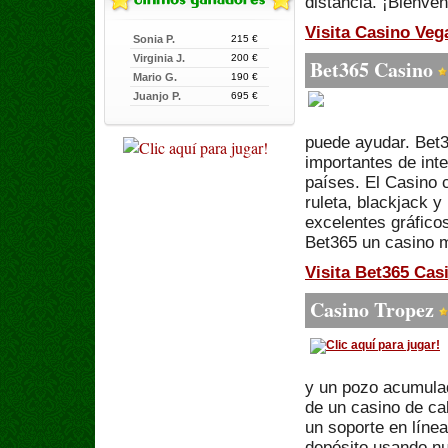
distancia. ¡Bienveni
Visita Casino Veg
Sonia P.
215 €
Virginia J.
200 €
Bet365 Casino
Mario G.
190 €
Juanjo P.
695 €
puede ayudar. Bet3
importantes de int
países. El Casino 
ruleta, blackjack 
excelentes gráfico
Bet365 un casino m
Visita Bet365 Cas
Casino Tropez
y un pozo acumulad
de un casino de ca
un soporte en líne
depósito usando nu